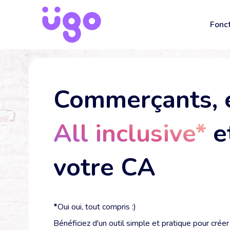
Fonct
Site
Vent
Commerçants, e
Pris
Rése
All inclusive*
e
Comm
Avis
votre CA
Cais
*
Oui oui, tout compris :)
Bénéficiez d'un outil simple et pratique pour créer