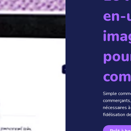
en-
ima
pou
com
Simple comme
commerçants, 
nécessaires à 
fidélisation de
Prêt à bo