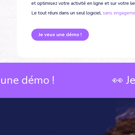
et optimisez votre activité en ligne et sur votre li
Le tout réuni dans un seul logiciel,
sans engageme
Je veux une démo !
mo !
👀 Je veux 