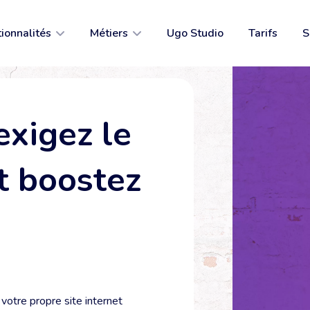
ionnalités
Métiers
Ugo Studio
Tarifs
S
 internet
Restauration traditionnelle
e en ligne
Restauration rapide
xigez le
e de rendez-vous
Coiffure & Beauté
rvations
Commerces de proximité
t boostez
unication
Je ne suis pas dans la liste 😭
 en ligne
se enregistreuse
 votre propre site internet