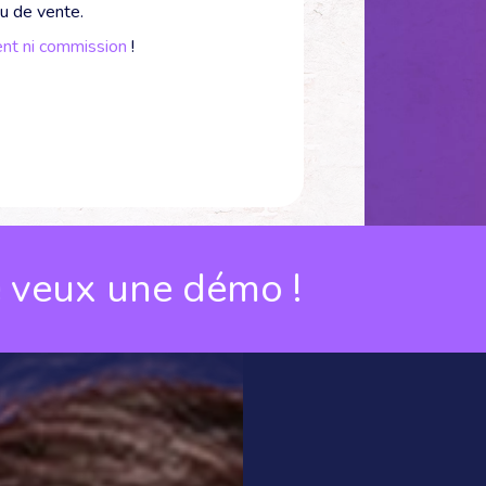
eu de vente.
nt ni commission
!
une démo !
👀 Je