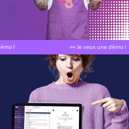
👀 Je veux une démo !