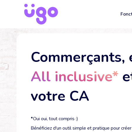
Fonct
Site
Vent
Commerçants, e
Pris
Rése
All inclusive*
e
Comm
Avis
votre CA
Cais
*
Oui oui, tout compris :)
Bénéficiez d'un outil simple et pratique pour créer