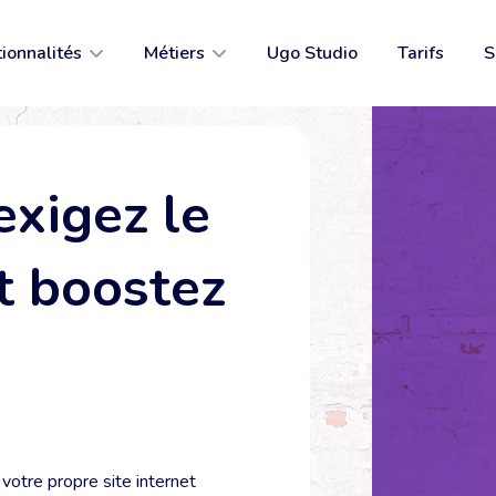
ionnalités
Métiers
Ugo Studio
Tarifs
S
 internet
Restauration traditionnelle
e en ligne
Restauration rapide
xigez le
e de rendez-vous
Coiffure & Beauté
rvations
Commerces de proximité
t boostez
unication
Je ne suis pas dans la liste 😭
 en ligne
se enregistreuse
 votre propre site internet