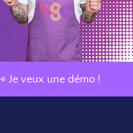
eux une démo !
👀