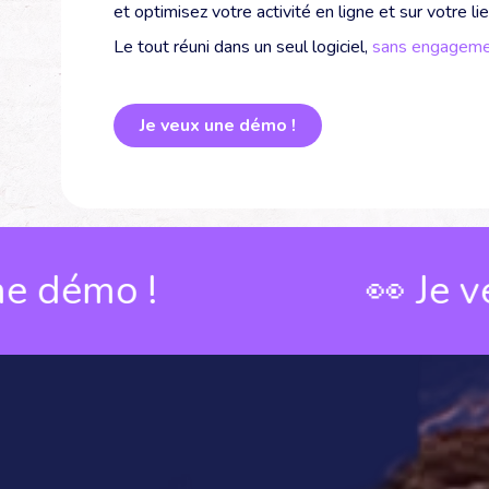
et optimisez votre activité en ligne et sur votre li
Le tout réuni dans un seul logiciel,
sans engageme
Je veux une démo !
 !
👀 Je veux un