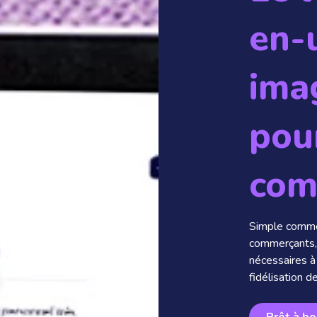
en-
ima
pou
com
Simple comme
commerçants, 
nécessaires à 
fidélisation de
Prêt à bo