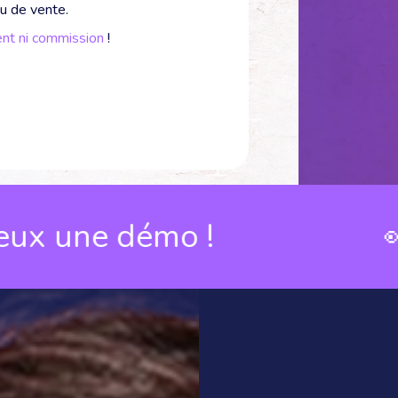
eu de vente.
nt ni commission
!
e démo !
👀 Je v